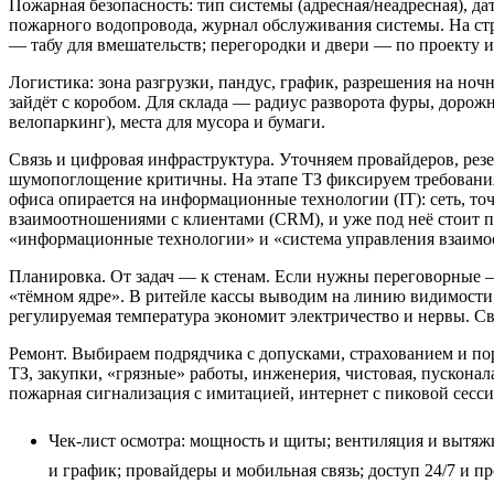
Пожарная безопасность: тип системы (адресная/неадресная), 
пожарного водопровода, журнал обслуживания системы. На ст
— табу для вмешательств; перегородки и двери — по проекту и 
Логистика: зона разгрузки, пандус, график, разрешения на ноч
зайдёт с коробом. Для склада — радиус разворота фуры, доро
велопаркинг), места для мусора и бумаги.
Связь и цифровая инфраструктура. Уточняем провайдеров, резе
шумопоглощение критичны. На этапе ТЗ фиксируем требования 
офиса опирается на информационные технологии (IT): сеть, то
взаимоотношениями с клиентами (CRM), и уже под неё стоит пл
«информационные технологии» и «система управления взаимоо
Планировка. От задач — к стенам. Если нужны переговорные —
«тёмном ядре». В ритейле кассы выводим на линию видимости,
регулируемая температура экономит электричество и нервы. Св
Ремонт. Выбираем подрядчика с допусками, страхованием и по
ТЗ, закупки, «грязные» работы, инженерия, чистовая, пусконал
пожарная сигнализация с имитацией, интернет с пиковой сесс
Чек‑лист осмотра: мощность и щиты; вентиляция и вытяжк
и график; провайдеры и мобильная связь; доступ 24/7 и 