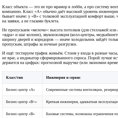
Класс объекта — это не про мрамор в лобби, а про систему в
компанию. Класс «А» обычно даёт высокий уровень инженерии 
бывает иначе: у «B» с толковой эксплуатацией комфорт выше, 
на заявки, а не глазами буклета.
Не пропускаем «мелочи»: высота потолков (для стеллажей или 
«ядра» и шаг колонн), звукоизоляция (колл-центры, медкабине
ширину дверей и коридоров — иначе холодильник зайдёт только
пропускам, штрафы за ночные разгрузки.
И ещё: тестируем трафик живьём. Стоим у входа в разные час
не враг, а индикатор сформированного спроса. Порой лучше вс
держится на цифрах: прогнозной выручке (или экономии време
Класс/тип
Инженерия и сервис
Бизнес‑центр «А»
Современные системы вентиляции, резервир
Бизнес‑центр «B+»
Крепкая инженерия, адекватная эксплуатаци
Бизнес‑центр «B»
Базовые системы, возможны ограничения п