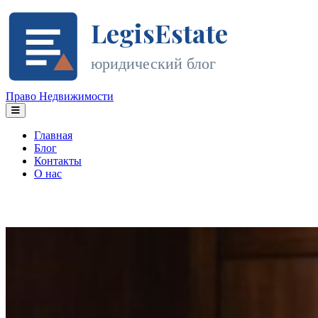
LegisEstate
юридический блог
Право Недвижимости
Главная
Блог
Контакты
О нас