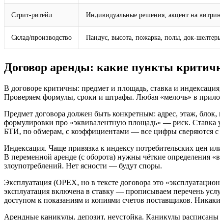
Стрит‑ритейл
Индивидуальные решения, акцент на витрин
Склад/производство
Пандус, высота, пожарка, полы, док‑шелтер
Договор аренды: какие пункты критичн
В договоре критичны: предмет и площадь, ставка и индексация
Проверяем формулы, сроки и штрафы. Любая «мелочь» в прило
Предмет договора должен быть конкретным: адрес, этаж, блок,
формулировки про «эквивалентную площадь» — риск. Ставка ука
БТИ, по обмерам, с коэффициентами — все цифры сверяются 
Индексация. Чаще привязка к индексу потребительских цен и
В переменной аренде (с оборота) нужны чёткие определения «в
злоупотреблений. Нет ясности — будут споры.
Эксплуатация (OPEX, но в тексте договора это «эксплуатаци
эксплуатация включена в ставку — прописываем перечень услу
доступом к показаниям и копиями счетов поставщиков. Никаки
Арендные каникулы, депозит, неустойка. Каникулы расписаны п