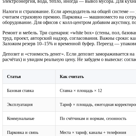
электроэнергия, вода, тепло, иногда — вывоз мусора. Для кух
Налоги и страхование. Если арендодатель на общей системе —
считаем страховую премию. Парковка — машиноместо на сотруд
оборудование. Для офисов с колл‑центром добавим акустику,
Ремонт и мебель. Три сценария: «white box» (стены, пол, базова
труд, проект, авторский надзор, согласования. Важны сроки: к
Заложим резерв 10–15% и временной буфер. Переезд — упаковк
Депозит и «стоимость денег». Если депозит замораживается на 
расчётах) и увидим реальную цену. Не забудем о вывеске: согл
Статья
Как считать
Базовая ставка
Ставка × площадь × 12
Эксплуатация
Тариф × площадь, ежегодная корректиро
Коммунальные
По счётчикам и нормам, сезонность
Парковка и связь
Места × тариф; каналы + телефония