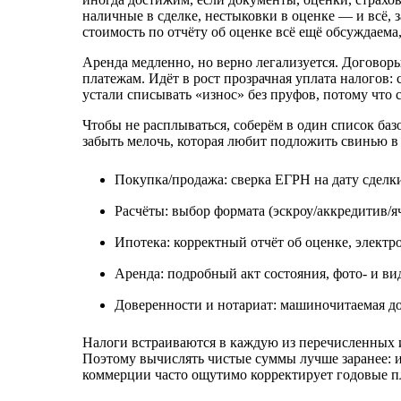
наличные в сделке, нестыковки в оценке — и всё, з
стоимость по отчёту об оценке всё ещё обсуждаем
Аренда медленно, но верно легализуется. Договор
платежам. Идёт в рост прозрачная уплата налогов:
устали списывать «износ» без пруфов, потому что 
Чтобы не расплываться, соберём в один список баз
забыть мелочь, которая любит подложить свинью в
Покупка/продажа: сверка ЕГРН на дату сделки
Расчёты: выбор формата (эскроу/аккредитив/я
Ипотека: корректный отчёт об оценке, электр
Аренда: подробный акт состояния, фото- и в
Доверенности и нотариат: машиночитаемая до
Налоги встраиваются в каждую из перечисленных и
Поэтому вычислять чистые суммы лучше заранее: и
коммерции часто ощутимо корректирует годовые п