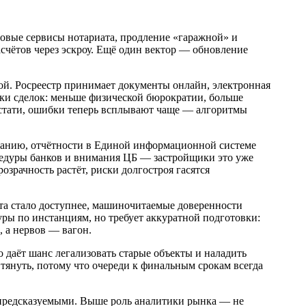
ровые сервисы нотариата, продление «гаражной» и
чётов через эскроу. Ещё один вектор — обновление
кой. Росреестр принимает документы онлайн, электронная
ики сделок: меньше физической бюрократии, больше
 Кстати, ошибки теперь всплывают чаще — алгоритмы
ованию, отчётности в Единой информационной системе
едуры банков и внимания ЦБ — застройщики это уже
зрачность растёт, риски долгостроя гасятся
та стало доступнее, машиночитаемые доверенности
уры по инстанциям, но требует аккуратной подготовки:
, а нервов — вагон.
 даёт шанс легализовать старые объекты и наладить
 тянуть, потому что очереди к финальным срокам всегда
е предсказуемыми. Выше роль аналитики рынка — не