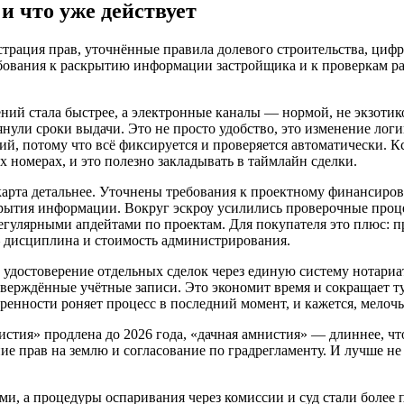
и что уже действует
страция прав, уточнённые правила долевого строительства, циф
бования к раскрытию информации застройщика и к проверкам рас
ений стала быстрее, а электронные каналы — нормой, не экзоти
янули сроки выдачи. Это не просто удобство, это изменение лог
ий, потому что всё фиксируется и проверяется автоматически.
х номерах, и это полезно закладывать в таймлайн сделки.
о карта детальнее. Уточнены требования к проектному финансир
рытия информации. Вокруг эскроу усилились проверочные проц
улярными апдейтами по проектам. Для покупателя это плюс: про
 дисциплина и стоимость администрирования.
 удостоверение отдельных сделок через единую систему нотариа
тверждённые учётные записи. Это экономит время и сокращает т
енности роняет процесс в последний момент, и кажется, мелочь
стия» продлена до 2026 года, «дачная амнистия» — длиннее, что
ие прав на землю и согласование по градрегламенту. И лучше не
ми, а процедуры оспаривания через комиссии и суд стали боле