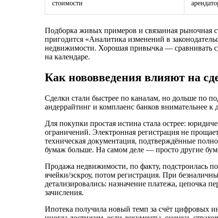
стоимости
арендато
Подборка живых примеров и связанная рыночная с
пригодится «Аналитика изменений в законодательс
недвижимости. Хорошая привычка — сравнивать сух
на календаре.
Как нововведения влияют на сде
Сделки стали быстрее по каналам, но дольше по по
андеррайтинг и комплаенс банков внимательнее к 
Для покупки простая истина стала острее: юридиче
ограничений. Электронная регистрация не прощает
техническая документация, подтверждённые полномо
бумаж больше. На самом деле — просто другие бум
Продажа недвижимости, по факту, подстроилась под
ячейки/эскроу, потом регистрация. При безналичны
детализировались: назначение платежа, цепочка пе
зачисления.
Ипотека получила новый темп за счёт цифровых ин
иногда достижим, если документы, оценки, страхов