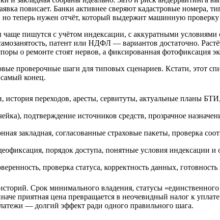
аявка повисает. Банки активнее сверяют кадастровые номера, ти
а, но теперь нужен отчёт, который выдержит машинную проверку 
ы чаще пишутся с учётом индексации, с аккуратными условиями 
 самозанятость, патент или НДФЛ — вариантов достаточно. Растёт
споры о ремонте стоят нервов, а фиксированная фотофиксация э
овые проверочные шаги для типовых сценариев. Кстати, этот спи
 самый конец.
, история переходов, аресты, сервитуты, актуальные планы БТИ
чейка), подтверждение источников средств, прозрачное назначен
онная закладная, согласованные страховые пакеты, проверка соот
идеофиксация, порядок доступа, понятные условия индексации и 
веренность, проверка статуса, корректность данных, готовност
сторий. Срок минимального владения, статусы «единственного 
наче приятная цена превращается в неочевидный налог к уплате
латежи — долгий эффект ради одного правильного шага.