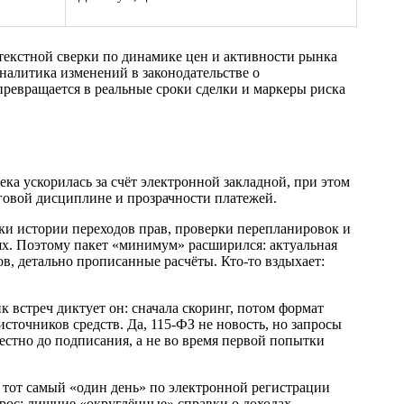
текстной сверки по динамике цен и активности рынка
налитика изменений в законодательстве о
ревращается в реальные сроки сделки и маркеры риска
ека ускорилась за счёт электронной закладной, при этом
оговой дисциплине и прозрачности платежей.
рки истории переходов прав, проверки перепланировок и
ях. Поэтому пакет «минимум» расширился: актуальная
в, детально прописанные расчёты. Кто-то вздыхает:
к встреч диктует он: сначала скоринг, потом формат
сточников средств. Да, 115‑ФЗ не новость, но запросы
вестно до подписания, а не во время первой попытки
и тот самый «один день» по электронной регистрации
ырос: лишние «округлённые» справки о доходах,