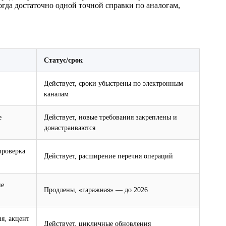
гда достаточно одной точной справки по аналогам,
Статус/срок
Действует, сроки убыстрены по электронным
каналам
е
Действует, новые требования закреплены и
донастраиваются
проверка
Действует, расширение перечня операций
ие
Продлены, «гаражная» — до 2026
я, акцент
Действует, цикличные обновления