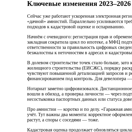
Ключевые изменения 2023–2026 
Сейчас уже работают ускоренная электронная реги
«дачной» амнистий. Параллельно усиливаются тре
подходов к кадастровой оценке и оспариванию.
Начнём с очевидного: регистрация прав и обремен
закладная сократила цикл по ипотеке, а МФЦ подт
ответственности за правильность цифровых сведен
безжалостны к неточностям в адресах и кадастровы
В долевом строительстве точек стало больше, зат
жилищного строительства (ЕИСЖС), порядку раск
чувствуют повышенной детализацией запросов и рег
финансированием под контроль. Для девелопера —
Нотариат заметно цифровизовался. Дистанционное
вошли в обиход, а проверка личности — через под
несостыковка паспортных данных или статуса довер
Про амнистии — коротко и по делу. «Гаражная амни
учёт. Тут важны два момента: корректное оформлен
растут, а споры с соседями — тоже.
Кадастровая оценка продолжает обновляться цикла