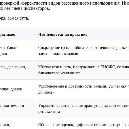
 проверкой корректности видов разрешённого использования. Ино
о без гнева инспекторов.
ря, самая суть.
рагивает
Что меняется на практике
ли, банки,
Сокращение сроков, обязательная точность данных,
щики
электронная закладная
еры, дольщики,
Жёстче отчётность, прозрачность в ЕИСЖС, больш
банковского комплаенса
Удостоверение и доверенности онлайн, усиленная 
тники сделок
личности
нники земли и
Упрощённая легализация прав, упор на соответств
регламентам
нники,
Обновление оценок, цифровые сервисы оспаривани