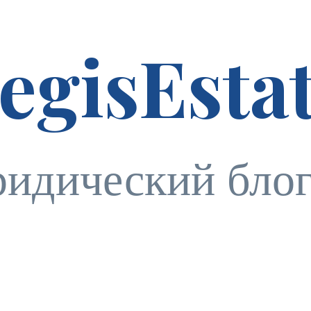
egisEsta
идический бло