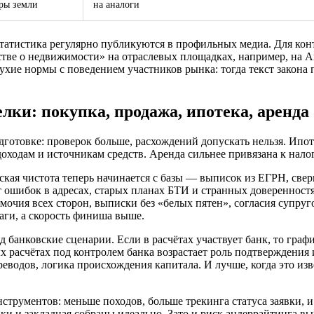
ры земли
на аналоги
татистика регулярно публикуются в профильных медиа. Для кон
тве о недвижимости» на отраслевых площадках, например, на А
ие нормы с поведением участников рынка: тогда текст закона п
лки: покупка, продажа, ипотека, аренда
дготовке: проверок больше, расхождений допускать нельзя. Ипот
доходам и источникам средств. Аренда сильнее привязана к нал
ская чистота теперь начинается с базы — выписок из ЕГРН, све
 ошибок в адресах, старых планах БТИ и странных доверенност
чия всех сторон, выписки без «белых пятен», согласия супруго
аги, а скорость финиша выше.
 банковские сценарии. Если в расчётах участвует банк, то графи
х расчётах под контролем банка возрастает роль подтверждения и
реводов, логика происхождения капитала. И лучше, когда это из
струментов: меньше походов, больше трекинга статуса заявки, 
ки и закладная собраны идеально. Зато и риск андеррайтинга в