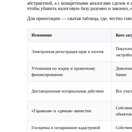
абстрактной, а с конкретными аналогами сделок и
чтобы убавить налоговую базу разумно и законно, н
Для ориентации — сжатая таблица, где, честно гово
Изменение
Кого зат
Покупате
Электронная регистрация прав и ипотек
застрой
Уточнения по эскроу и проектному
Девелоп
финансированию
банки
Дистанционные нотариальные действия
Все учас
Собстве
«Гаражная» и «дачная» амнистии
объектов
Госоценка и оспаривание кадастровой
Собстве