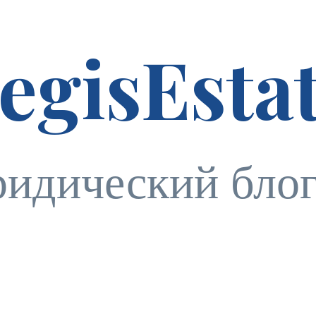
egisEsta
идический бло